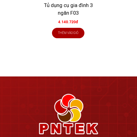
Tủ dụng cụ gia đình 3
ngăn F03
4.140.720đ
THÊM VÀO GIỎ