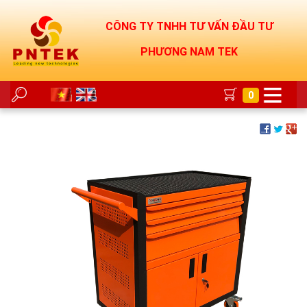
CÔNG TY TNHH TƯ VẤN ĐẦU TƯ
PHƯƠNG NAM TEK
0