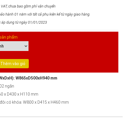
m VAT, chưa bao gồm phí vận chuyển
ảo hành 01 năm với tất cả phụ kiện kể từ ngày giao hàng.
ợc áp dụng từ ngày 01/01/2023
sản phẩm
Thêm vào giỏ
 (WxDxH): W865xD500xH940 mm
 02 ngăn
60 x D430 x H110 mm
 đôi có khóa: W800 x D415 x H460 mm