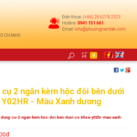
Điện thoại:
(+84) 28 6278 2323
Hotline:
0941 151 661
Email:
info@phuongnamtek.com
ồ Chí Minh.
0
 cụ 2 ngăn kèm hộc đôi bên dưới
a Y02HR - Màu Xanh dương
-dung-cu-2-ngan-kem-hoc-doi-ben-duoi-co-khoa-y02hr-mau-xanh-
500đ