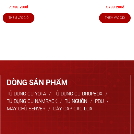
7.738.200đ
7.738.200đ
THÊM VÀO GIỎ
THÊM VÀO GIỎ
DÒNG SẢN PHẨM
TỦ DỤNG CỤ YOTA
TỦ DỤNG CỤ DROPBOX
TỦ DỤNG CỤ NAMRACK
TỦ NGUỒN
PDU
MÁY CHỦ SERVER
DÂY CÁP CÁC LOẠI