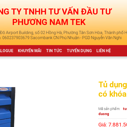
NG TY TNHH TƯ VẤN ĐẦU TƯ
PHƯƠNG NAM TEK
à Đô Airport Building, số 02 Hồng Hà, Phường Tân Sơn Hòa, Thành phố H
n: 060237903679 Sacombank CN Phú Nhuận - PGD Nguyễn Văn Nghi
ALOGUE
KHUYẾN MÃI
TIN TỨC
TUYỂN DỤNG
LIÊN HỆ
Tủ dụng
có khó
Mã sản phẩm
tu
duong
Giá: 7.881.