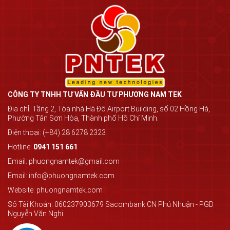
CÔNG TY TNHH TƯ VẤN ĐẦU TƯ PHƯƠNG NAM TEK
Địa chỉ: Tầng 2, Tòa nhà Hà Đô Airport Building, số 02 Hồng Hà,
Phường Tân Sơn Hòa, Thành phố Hồ Chí Minh.
Điện thoại: (+84) 28 6278 2323
Hotline:
0941 151 661
Email: phuongnamtek@gmail.com
Email: info@phuongnamtek.com
Website: phuongnamtek.com
Số Tài Khoản: 060237903679 Sacombank CN Phú Nhuận - PGD
Nguyễn Văn Nghi