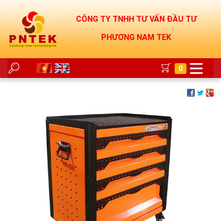
CÔNG TY TNHH TƯ VẤN ĐẦU TƯ
PHƯƠNG NAM TEK
0