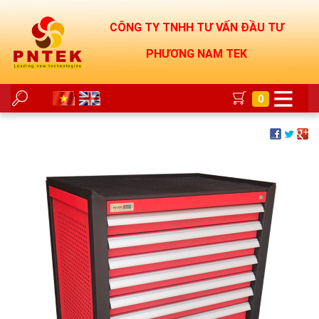
CÔNG TY TNHH TƯ VẤN ĐẦU TƯ
PHƯƠNG NAM TEK
0